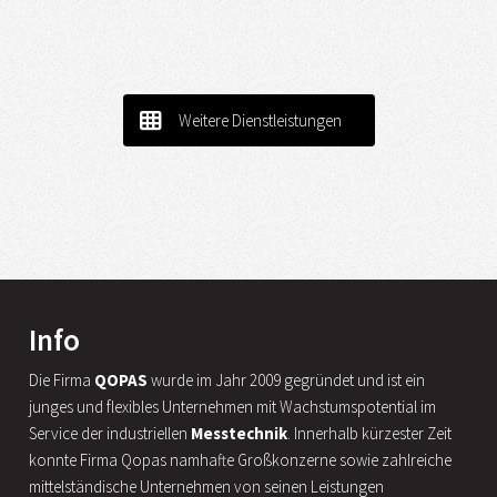
Weitere Dienstleistungen
Info
Die Firma
QOPAS
wurde im Jahr 2009 gegründet und ist ein
junges und flexibles Unternehmen mit Wachstumspotential im
Service der industriellen
Messtechnik
. Innerhalb kürzester Zeit
konnte Firma Qopas namhafte Großkonzerne sowie zahlreiche
mittelständische Unternehmen von seinen Leistungen