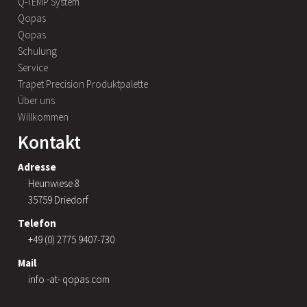
Q-TEMP System
Qopas
Qopas
Schulung
Service
Trapet Precision Produktpalette
Über uns
Willkommen
Kontakt
Adresse
Heunwiese 8
35759 Driedorf
Telefon
+49 (0) 2775 9407-730
Mail
info -at- qopas.com